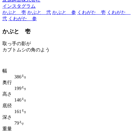
インスタグラム
かぶと 壱
かぶと 弐
かぶと 参
くわがた 壱
くわがた
弐
くわがた 参
かぶと 壱
取っ手の影が
カブトムシの角のよう
幅
386㍉
奥行
199㍉
高さ
146㍉
底径
161㍉
深さ
79㍉
重量