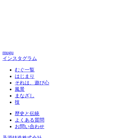
mugu
インスタグラム
むぐ一覧
はじまり
それは、遊び心
風景
まなざし
技
歴史と伝統
よくある質問
お問い合わせ
及源鋳造株式会社